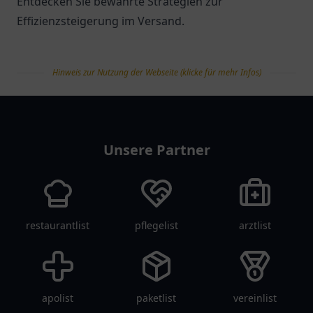
Entdecken Sie bewährte Strategien zur
Effizienzsteigerung im Versand.
Hinweis zur Nutzung der Webseite (klicke für mehr Infos)
tanklist
Unsere Partner
restaurantlist
pflegelist
arztlist
apolist
paketlist
vereinlist