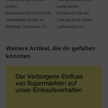
Gmbh
Ladestation
Entdecken Sie Viola Stöß
Entdecken Sie die
Tankstellen GmbH in
Chargecloud GmbH
Nettetal. Optimaler Ort
Ladestation in
für Tankstopps und
Gelsenkirchen – Ihre
kleine Einkäufe in
komfortable Anlaufstelle
angenehmem Ambiente.
Weitere Artikel, die dir gefallen
zum Laden von
Elektroautos.
könnten