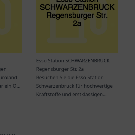
Esso Station SCHWARZENBRUCK
gen
Regensburger Str. 2a
Euroland
Besuchen Sie die Esso Station
r ein Ort
Schwarzenbruck für hochwertige
Kraftstoffe und erstklassigen
Service. Immer beste Qualität in der
Nähe!