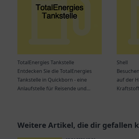
TotalEnergies Tankstelle
Shell
Entdecken Sie die TotalEnergies
Besuchen 
Tankstelle in Quickborn - eine
auf der H
Anlaufstelle für Reisende und
Kraftstof
Einheimische mit erstklassigem
verschie
Service und Erreichbarkeit.
während I
Weitere Artikel, die dir gefallen