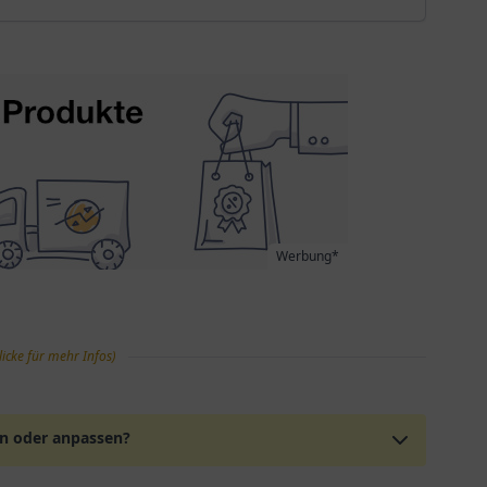
Werbung*
licke für mehr Infos)
en oder anpassen?