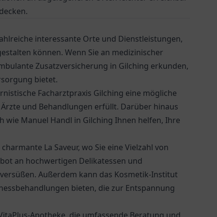
decken.
zahlreiche interessante Orte und Dienstleistungen,
gestalten können. Wenn Sie an medizinischer
mbulante Zusatzversicherung
in Gilching erkunden,
rsorgung bietet.
rnistische Facharztpraxis Gilching
eine mögliche
 Ärzte und Behandlungen erfüllt. Darüber hinaus
wie Manuel Handl in Gilching Ihnen helfen, Ihre
s charmante
La Saveur
, wo Sie eine Vielzahl von
bot an hochwertigen Delikatessen und
g versüßen. Außerdem kann das Kosmetik-Institut
llnessbehandlungen bieten, die zur Entspannung
VitaPlus-Apotheke
, die umfassende Beratung und