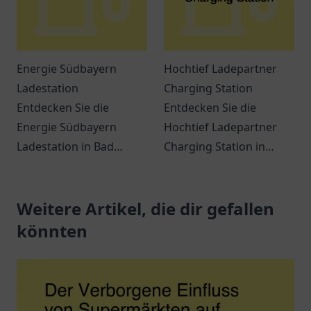
Energie Südbayern
Hochtief Ladepartner
Ladestation
Charging Station
Entdecken Sie die
Entdecken Sie die
Energie Südbayern
Hochtief Ladepartner
Ladestation in Bad
Charging Station in
Wurzach für Ihre
Gelsenkirchen - Eine
umweltfreundliche Fahrt
komfortable Ladestation
mit Elektrofahrzeugen.
Weitere Artikel, die dir gefallen
für Elektrofahrzeuge in
zentraler Lage.
könnten