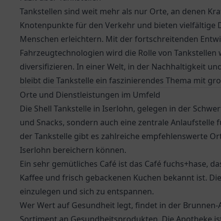
Tankstellen sind weit mehr als nur Orte, an denen Kraft
Knotenpunkte für den Verkehr und bieten vielfältige 
Menschen erleichtern. Mit der fortschreitenden Ent
Fahrzeugtechnologien wird die Rolle von Tankstellen
diversifizieren. In einer Welt, in der Nachhaltigkeit 
bleibt die Tankstelle ein faszinierendes Thema mit g
Orte und Dienstleistungen im Umfeld
Die Shell Tankstelle in Iserlohn, gelegen in der Schwer
und Snacks, sondern auch eine zentrale Anlaufstelle fü
der Tankstelle gibt es zahlreiche empfehlenswerte Ort
Iserlohn bereichern können.
Ein sehr gemütliches Café ist das
Café fuchs+hase
, d
Kaffee und frisch gebackenen Kuchen bekannt ist. Dies
einzulegen und sich zu entspannen.
Wer Wert auf Gesundheit legt, findet in der
Brunnen-
Sortiment an Gesundheitsprodukten. Die Apotheke ist e