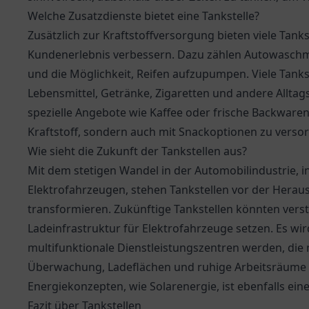
Welche Zusatzdienste bietet eine Tankstelle?
Zusätzlich zur Kraftstoffversorgung bieten viele Tanks
Kundenerlebnis verbessern. Dazu zählen Autowaschmö
und die Möglichkeit, Reifen aufzupumpen. Viele Tanks
Lebensmittel, Getränke, Zigaretten und andere Allta
spezielle Angebote wie Kaffee oder frische Backware
Kraftstoff, sondern auch mit Snackoptionen zu verso
Wie sieht die Zukunft der Tankstellen aus?
Mit dem stetigen Wandel in der Automobilindustrie, i
Elektrofahrzeugen, stehen Tankstellen vor der Herau
transformieren. Zukünftige Tankstellen könnten vers
Ladeinfrastruktur für Elektrofahrzeuge setzen. Es wi
multifunktionale Dienstleistungszentren werden, die n
Überwachung, Ladeflächen und ruhige Arbeitsräume b
Energiekonzepten, wie Solarenergie, ist ebenfalls ei
Fazit über Tankstellen