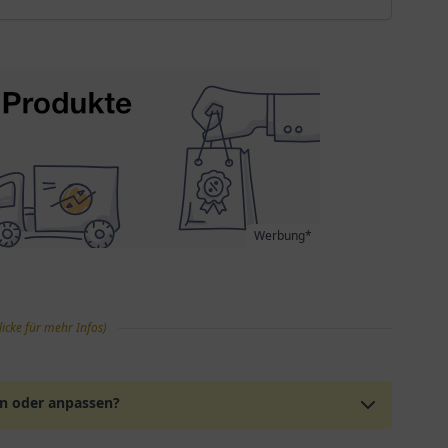
Werbung*
licke für mehr Infos)
en oder anpassen?