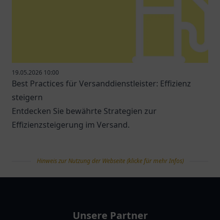
19.05.2026 10:00
Best Practices für Versanddienstleister: Effizienz
steigern
Entdecken Sie bewährte Strategien zur
Effizienzsteigerung im Versand.
Hinweis zur Nutzung der Webseite (klicke für mehr Infos)
tanklist
Unsere Partner