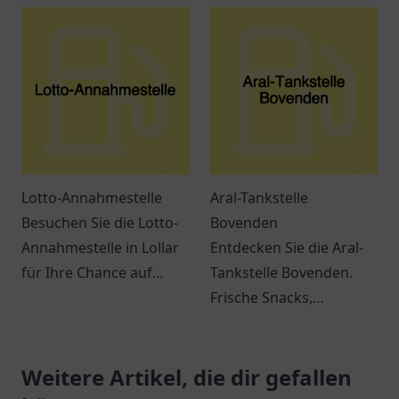
umweltbewusste
benutzerfreundliche
Autofahrer mit
Ladestation für
großartigen
Elektrofahrzeuge in
Lademöglichkeiten.
Ribnitz-Damgarten.
Lotto-Annahmestelle
Aral-Tankstelle
Besuchen Sie die Lotto-
Bovenden
Annahmestelle in Lollar
Entdecken Sie die Aral-
für Ihre Chance auf
Tankstelle Bovenden.
große Gewinne! Spielen
Frische Snacks,
Sie mit uns und
freundliches Personal
verwirklichen Sie Ihre
und eine ideale Lage für
Träume.
Weitere Artikel, die dir gefallen
Reisende.