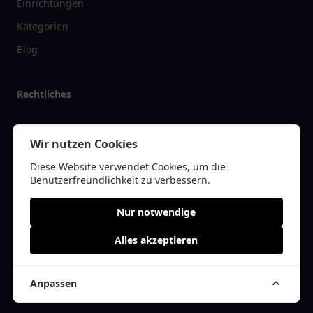
Einrichtungen
Kategorien
Blog
Rechtliches
Impressum
Wir nutzen Cookies
Datenschutz
Diese Website verwendet Cookies, um die
Kontakt
Benutzerfreundlichkeit zu verbessern.
Nur notwendige
Alles akzeptieren
© 2026 tanklist.de | Alle Rechte vorbehalten | * =
Affiliate-Links /
Werbe-Links
Anpassen
Cookie Einwilligung anpassen