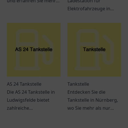
und erfahren Sie mehr
Ladestation für
über die Möglichkeiten
Elektrofahrzeuge in
des Elektroauto Ladens
Dülmen. Ideal gelegen
in Ihrer Nähe.
und benutzerfreundlich
für alle E-Auto-Fahrer!
AS 24 Tankstelle
Tankstelle
Die AS 24 Tankstelle in
Entdecken Sie die
Ludwigsfelde bietet
Tankstelle in Nürnberg,
zahlreiche
wo Sie mehr als nur
Dienstleistungen und ist
tanken können. Snacks,
leicht erreichbar. Perfekt
Getränke und bequeme