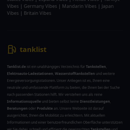
Vibes
|
Germany Vibes
|
Mandarin Vibes
|
Japan
Vibes
|
Britain Vibes
tanklist
Tanklist.de
ist ein unabhängiges Verzeichnis für
Tankstellen
,
Elektroauto-Ladestationen
,
Wasserstofftankstellen
und weitere
Energieversorgungsstationen. Unser Anliegen ist es, Ihnen eine
neutrale und umfassende Plattform zu bieten, die Ihnen bei der Suche
nach passenden Stationen hilft. Wir verstehen uns als reine
Informationsquelle
und bieten selbst keine
Dienstleistungen
,
Beratungen
oder
Produkte
an. Unsere Webseite ist darauf
ausgerichtet, Ihnen die Mobilität zu erleichtern. Mit aktuellen
Informationen und einer benutzerfreundlichen Oberfläche unterstützen
wir Sie dabei, schnell und effizient die gewünschten
Tankstellen
und