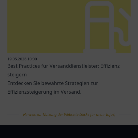
19.05.2026 10:00
Best Practices für Versanddienstleister: Effizienz
steigern
Entdecken Sie bewährte Strategien zur
Effizienzsteigerung im Versand.
Hinweis zur Nutzung der Webseite (klicke für mehr Infos)
tanklist