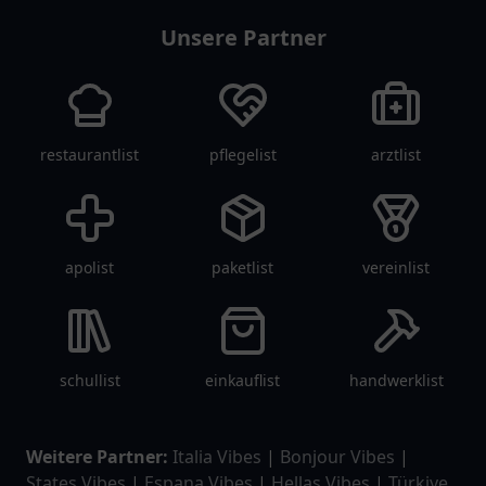
Unsere Partner
restaurantlist
pflegelist
arztlist
apolist
paketlist
vereinlist
schullist
einkauflist
handwerklist
Weitere Partner:
Italia Vibes
|
Bonjour Vibes
|
States Vibes
|
Espana Vibes
|
Hellas Vibes
|
Türkiye