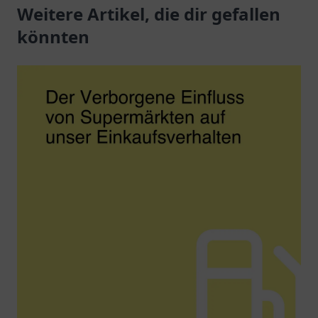
für Pendler und
Weitere Artikel, die dir gefallen
Dienstleistungen
Reisende.
erwarten Sie.
könnten