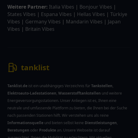
Weitere Partner:
Italia Vibes
|
Bonjour Vibes
|
States Vibes
|
Espana Vibes
|
Hellas Vibes
|
Türkiye
Vibes
|
Germany Vibes
|
Mandarin Vibes
|
Japan
Vibes
|
Britain Vibes
tanklist
Tanklist.de
ist ein unabhängiges Verzeichnis für
Tankstellen
,
Elektroauto-Ladestationen
,
Wasserstofftankstellen
und weitere
Energieversorgungsstationen. Unser Anliegen ist es, Ihnen eine
neutrale und umfassende Plattform zu bieten, die Ihnen bei der Suche
nach passenden Stationen hilft. Wir verstehen uns als reine
Informationsquelle
und bieten selbst keine
Dienstleistungen
,
Beratungen
oder
Produkte
an. Unsere Webseite ist darauf
ausgerichtet, Ihnen die Mobilität zu erleichtern. Mit aktuellen