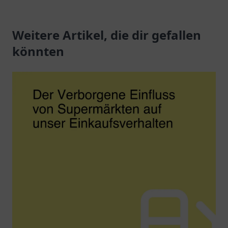
Kraftstoffe, Snacks und
Kraftstoff, Snacks und
freundlichen Service.
verschiedene
Weitere Artikel, die dir gefallen
Dienstleistungen
während Ihrer Reise.
könnten