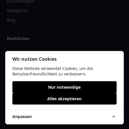
Einrichtungen
Kategorien
Blog
Rechtliches
Impressum
Wir nutzen Cookies
Datenschutz
Diese Website verwendet Cookies, um die
Kontakt
Benutzerfreundlichkeit zu verbessern.
Nur notwendige
Alles akzeptieren
© 2026 tanklist.de | Alle Rechte vorbehalten | * =
Affiliate-Links /
Werbe-Links
Anpassen
Cookie Einwilligung anpassen