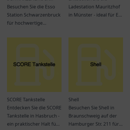
Regensburger Str. 2a
Besuchen Sie die Esso
Ladestation Mauritzhof
Station Schwarzenbruck
in Münster - ideal für E-
für hochwertige
Mobilität mit
Kraftstoffe und
Annehmlichkeiten in der
erstklassigen Service.
Umgebung!
Immer beste Qualität in
der Nähe!
SCORE Tankstelle
Shell
Entdecken Sie die SCORE
Besuchen Sie Shell in
Tankstelle in Hasbruch -
Braunschweig auf der
ein praktischer Halt für
Hamburger Str. 211 für