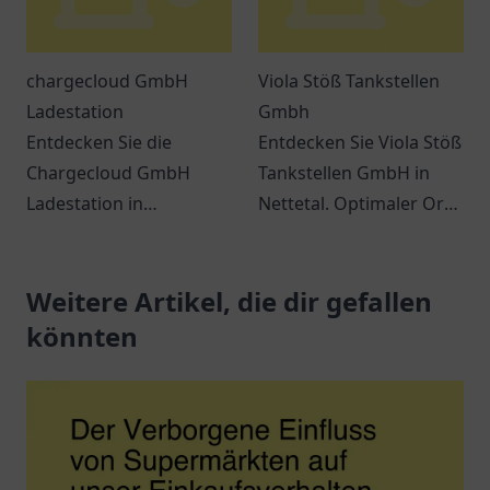
chargecloud GmbH
Viola Stöß Tankstellen
Ladestation
Gmbh
Entdecken Sie die
Entdecken Sie Viola Stöß
Chargecloud GmbH
Tankstellen GmbH in
Ladestation in
Nettetal. Optimaler Ort
Gelsenkirchen – Ihre
für Tankstopps und
komfortable Anlaufstelle
kleine Einkäufe in
zum Laden von
Weitere Artikel, die dir gefallen
angenehmem Ambiente.
Elektroautos.
könnten