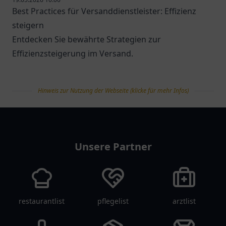
Best Practices für Versanddienstleister: Effizienz
steigern
Entdecken Sie bewährte Strategien zur
Effizienzsteigerung im Versand.
Hinweis zur Nutzung der Webseite (klicke für mehr Infos)
tanklist
Unsere Partner
restaurantlist
pflegelist
arztlist