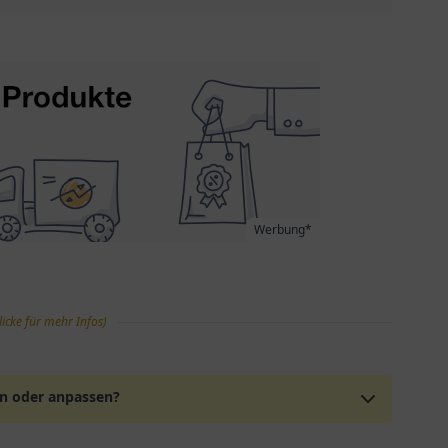
Werbung*
licke für mehr Infos)
en oder anpassen?