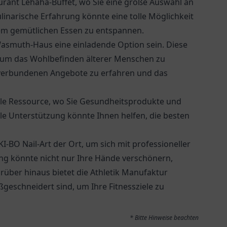
urant Lehaha-Buffet
, wo Sie eine große Auswahl an
ulinarische Erfahrung könnte eine tolle Möglichkeit
nem gemütlichen Essen zu entspannen.
-Wasmuth-Haus
eine einladende Option sein. Diese
n, um das Wohlbefinden älterer Menschen zu
t verbundenen Angebote zu erfahren und das
lle Ressource, wo Sie Gesundheitsprodukte und
lle Unterstützung könnte Ihnen helfen, die besten
 KI-BO Nail-Art der Ort, um sich mit professioneller
ung könnte nicht nur Ihre Hände verschönern,
über hinaus bietet die Athletik Manufaktur
ßgeschneidert sind, um Ihre Fitnessziele zu
* Bitte Hinweise beachten