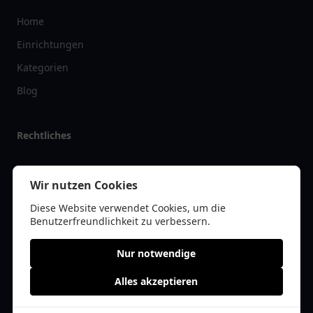
Home
Einrichtungen
Kategorien
Blog
Rechtliches
Impressum
Wir nutzen Cookies
Datenschutz
Diese Website verwendet Cookies, um die
Kontakt
Benutzerfreundlichkeit zu verbessern.
Nur notwendige
Alles akzeptieren
© 2026 tanklist.de | Alle Rechte vorbehalten | * =
Affiliate-Links /
Werbe-Links