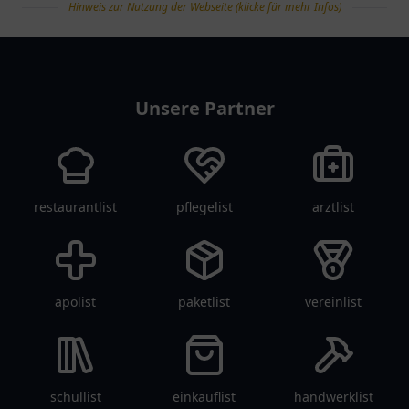
Hinweis zur Nutzung der Webseite (klicke für mehr Infos)
tanklist
Unsere Partner
restaurantlist
pflegelist
arztlist
apolist
paketlist
vereinlist
schullist
einkauflist
handwerklist