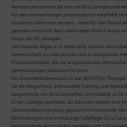
Atmosphäre können Sie sich um Ihre Zahngesundhei
Für den kleinen Hunger zwischendurch empfiehlt sich
köstliches Hähnchen serviert – ideal für Fast-Food-L
genießen möchten. Nach dem Laden Ihres E-Autos an
Pause bei KFC einlegen.
Die
Diakonie Allgäu e. V.
bietet eine Vielzahl von sozia
Gemeinschaft zu unterstützen und zu integrieren. Hi
Freizeitaktivitäten, die zur ansprechenden Atmosph
gemeinnützigen Gedanken fördern.
Für Gesundheitsbewusste ist das MYOVITAL Therapie 
Sie die Möglichkeit, individuelles Training und Rehabi
ausgestattet, um Ihre Gesundheit und Vitalität zu för
In der Ludwigs Apotheke, die Sie unter
diesem Link
fi
Gesundheitsversorgung gepaart mit individueller Be
Behandlungen und erstklassige Fußpflege ist La Cura d
entspannende Atmosphäre genießen und sich verwöhne