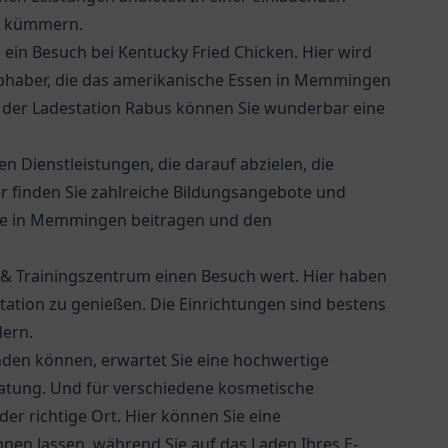
t kümmern.
 ein Besuch bei
Kentucky Fried Chicken
. Hier wird
iebhaber, die das amerikanische Essen in Memmingen
 der Ladestation Rabus können Sie wunderbar eine
len Dienstleistungen, die darauf abzielen, die
er finden Sie zahlreiche Bildungsangebote und
äre in Memmingen beitragen und den
& Trainingszentrum einen Besuch wert. Hier haben
litation zu genießen. Die Einrichtungen sind bestens
dern.
nden können, erwartet Sie eine hochwertige
ratung. Und für verschiedene kosmetische
er richtige Ort. Hier können Sie eine
n lassen, während Sie auf das Laden Ihres E-