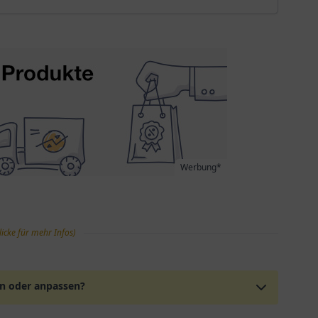
Werbung*
licke für mehr Infos)
en oder anpassen?