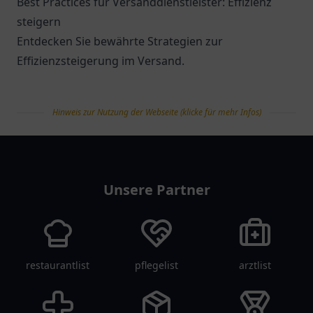
Best Practices für Versanddienstleister: Effizienz
steigern
Entdecken Sie bewährte Strategien zur
Effizienzsteigerung im Versand.
Hinweis zur Nutzung der Webseite (klicke für mehr Infos)
tanklist
Unsere Partner
restaurantlist
pflegelist
arztlist