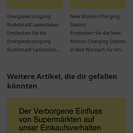
Energieversorgung
New Motion Charging
Rudolstadt Ladestation
Station
Entdecken Sie die
Entdecken Sie die New
Energieversorgung
Motion Charging Station
Rudolstadt Ladestation
in Bad Wurzach für eine
und erfahren Sie alles
umweltfreundliche
über Elektromobilität in
Mobilität.
der Region.
Weitere Artikel, die dir gefallen
könnten