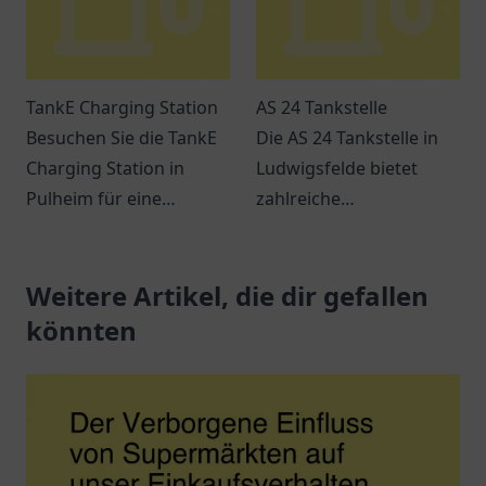
TankE Charging Station
AS 24 Tankstelle
Besuchen Sie die TankE
Die AS 24 Tankstelle in
Charging Station in
Ludwigsfelde bietet
Pulheim für eine
zahlreiche
komfortable und flexible
Dienstleistungen und ist
Lademöglichkeit für Ihr
leicht erreichbar. Perfekt
Elektrofahrzeug.
Weitere Artikel, die dir gefallen
für Pendler und
Reisende.
könnten