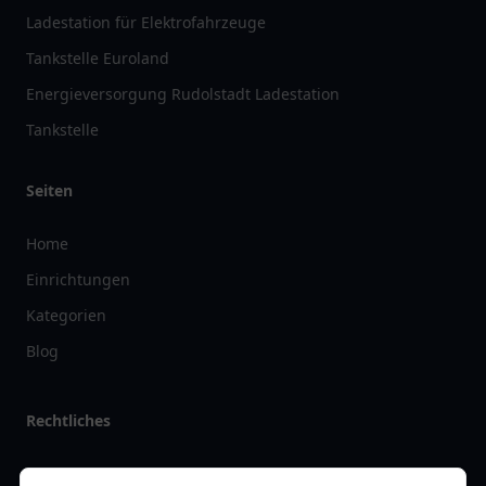
Ladestation für Elektrofahrzeuge
Tankstelle Euroland
Energieversorgung Rudolstadt Ladestation
Tankstelle
Seiten
Home
Einrichtungen
Kategorien
Blog
Rechtliches
Impressum