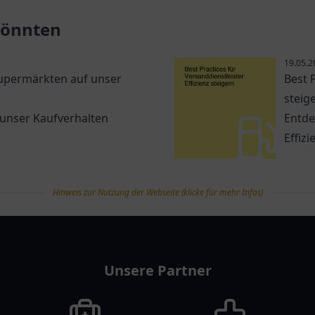
Ladeoptionen in Rudolstad
 könnten
19.05.2
Supermärkten auf unser
Best P
steig
 unser Kaufverhalten
Entde
Effiz
Hinweis zur Nutzung der Webseite (klicke für mehr Infos)
Unsere Partner