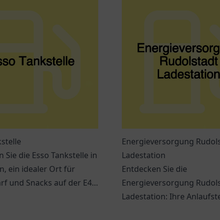
stelle
Energieversorgung Rudol
 Sie die Esso Tankstelle in
Ladestation
, ein idealer Ort für
Entdecken Sie die
f und Snacks auf der E45.
Energieversorgung Rudol
her Service erwartet Sie!
Ladestation: Ihre Anlaufste
Elektromobilität und nach