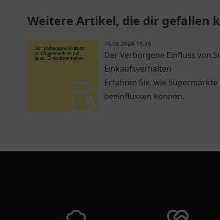
Ribnitz-Damgarten.
Weitere Artikel, die dir gefallen
19.04.2026 15:26
Der Verborgene Einfluss von 
Einkaufsverhalten
Erfahren Sie, wie Supermärkte
beeinflussen können.
tanklist