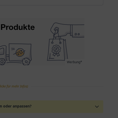
Werbung*
licke für mehr Infos)
en oder anpassen?