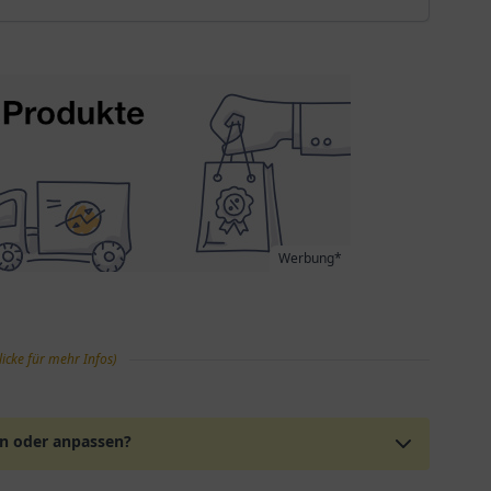
Werbung*
licke für mehr Infos)
en oder anpassen?