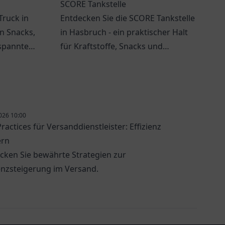
SCORE Tankstelle
Truck in
Entdecken Sie die SCORE Tankstelle
an Snacks,
in Hasbruch - ein praktischer Halt
spannten
für Kraftstoffe, Snacks und
nde und
freundlichen Service.
026 10:00
ractices für Versanddienstleister: Effizienz
ern
cken Sie bewährte Strategien zur
ienzsteigerung im Versand.