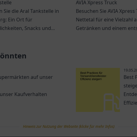
stelle
AVIA Xpress Truck
 Sie die Aral Tankstelle in
Besuchen Sie AVIA Xpress 
g: Ein Ort für
Nettetal für eine Vielzahl 
ichkeiten, Snacks und
Getränken und einem ent
hen Service an der
Ambiente. Ideal für Reise
 Str. 24.
Pendler.
 könnten
19.05.2
Supermärkten auf unser
Best P
steig
 unser Kaufverhalten
Entde
Effiz
Hinweis zur Nutzung der Webseite (klicke für mehr Infos)