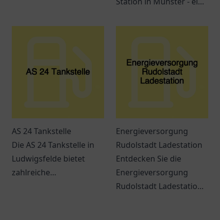
an leckeren Snacks und
Station in Münster - ein
Getränken – ideal für
zentraler Ort für
jeden Hunger.
umweltbewusste
Autofahrer mit
großartigen
Lademöglichkeiten.
AS 24 Tankstelle
Energieversorgung
Die AS 24 Tankstelle in
Rudolstadt Ladestation
Ludwigsfelde bietet
Entdecken Sie die
zahlreiche
Energieversorgung
Dienstleistungen und ist
Rudolstadt Ladestation:
leicht erreichbar. Perfekt
Ihre Anlaufstelle für
für Pendler und
Elektromobilität und