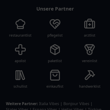
Unsere Partner
restaurantlist
pflegelist
arztlist
apolist
paketlist
vereinlist
schullist
einkauflist
handwerklist
Weitere Partner:
Italia Vibes
|
Bonjour Vibes
|
States Vibes
|
Espana Vibes
|
Hellas Vibes
|
Türkiye