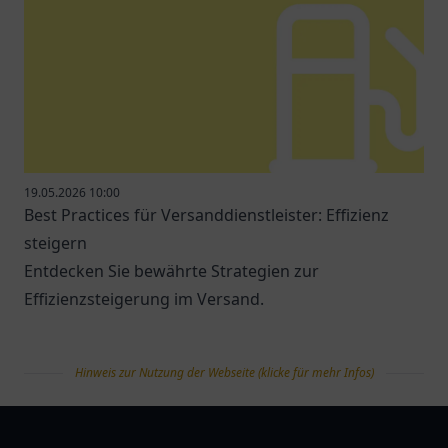
19.05.2026 10:00
Best Practices für Versanddienstleister: Effizienz
steigern
Entdecken Sie bewährte Strategien zur
Effizienzsteigerung im Versand.
Hinweis zur Nutzung der Webseite (klicke für mehr Infos)
tanklist