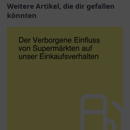
Reisende.
Weitere Artikel, die dir gefallen
nachhaltige
Ladeoptionen in
könnten
Rudolstadt.