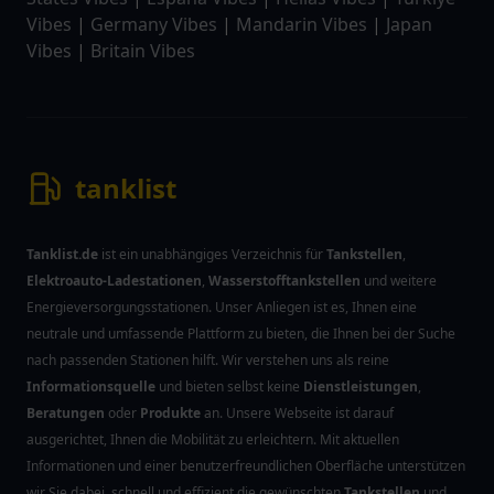
Vibes
|
Germany Vibes
|
Mandarin Vibes
|
Japan
Vibes
|
Britain Vibes
tanklist
Tanklist.de
ist ein unabhängiges Verzeichnis für
Tankstellen
,
Elektroauto-Ladestationen
,
Wasserstofftankstellen
und weitere
Energieversorgungsstationen. Unser Anliegen ist es, Ihnen eine
neutrale und umfassende Plattform zu bieten, die Ihnen bei der Suche
nach passenden Stationen hilft. Wir verstehen uns als reine
Informationsquelle
und bieten selbst keine
Dienstleistungen
,
Beratungen
oder
Produkte
an. Unsere Webseite ist darauf
ausgerichtet, Ihnen die Mobilität zu erleichtern. Mit aktuellen
Informationen und einer benutzerfreundlichen Oberfläche unterstützen
wir Sie dabei, schnell und effizient die gewünschten
Tankstellen
und