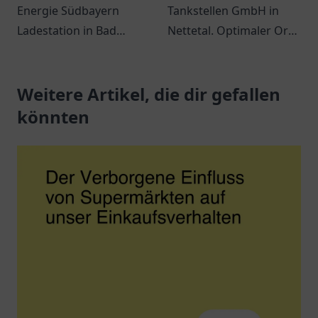
Energie Südbayern
Tankstellen GmbH in
Ladestation in Bad
Nettetal. Optimaler Ort
Wurzach für Ihre
für Tankstopps und
umweltfreundliche Fahrt
kleine Einkäufe in
mit Elektrofahrzeugen.
Weitere Artikel, die dir gefallen
angenehmem Ambiente.
könnten