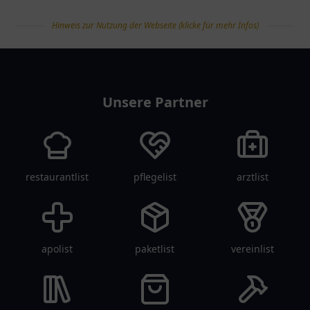
Hinweis zur Nutzung der Webseite (klicke für mehr Infos)
tanklist
Unsere Partner
restaurantlist
pflegelist
arztlist
apolist
paketlist
vereinlist