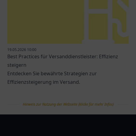
19.05.2026 10:00
Best Practices für Versanddienstleister: Effizienz
steigern
Entdecken Sie bewährte Strategien zur
Effizienzsteigerung im Versand.
Hinweis zur Nutzung der Webseite (klicke für mehr Infos)
tanklist