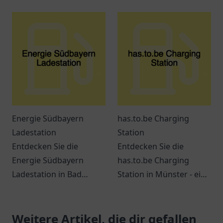
verschiedene
Gelsenkirchen – Ihre
Dienstleistungen
komfortable Anlaufstelle
während Ihrer Reise.
zum Laden von
Elektroautos.
Energie Südbayern
has.to.be Charging
Ladestation
Station
Entdecken Sie die
Entdecken Sie die
Energie Südbayern
has.to.be Charging
Ladestation in Bad
Station in Münster - ein
Wurzach für Ihre
zentraler Ort für
umweltfreundliche Fahrt
umweltbewusste
mit Elektrofahrzeugen.
Weitere Artikel, die dir gefallen
Autofahrer mit