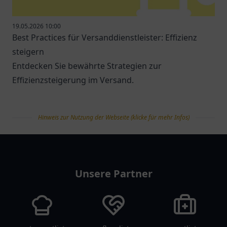
19.05.2026 10:00
Best Practices für Versanddienstleister: Effizienz
steigern
Entdecken Sie bewährte Strategien zur
Effizienzsteigerung im Versand.
Hinweis zur Nutzung der Webseite (klicke für mehr Infos)
tanklist
Unsere Partner