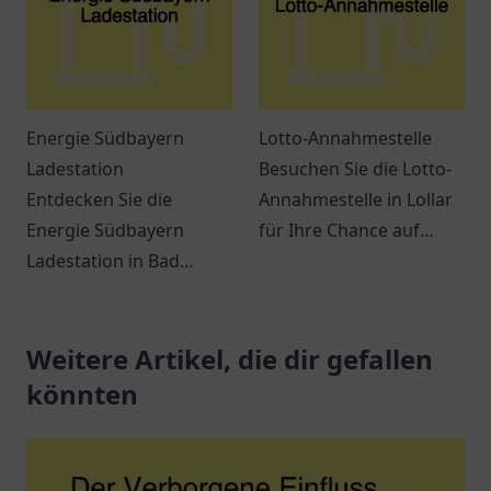
Energie Südbayern
Lotto-Annahmestelle
Ladestation
Besuchen Sie die Lotto-
Entdecken Sie die
Annahmestelle in Lollar
Energie Südbayern
für Ihre Chance auf
Ladestation in Bad
große Gewinne! Spielen
Wurzach für Ihre
Sie mit uns und
umweltfreundliche Fahrt
verwirklichen Sie Ihre
mit Elektrofahrzeugen.
Weitere Artikel, die dir gefallen
Träume.
könnten