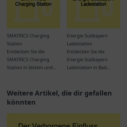
SMATRICS Charging
Energie Südbayern
Station
Ladestation
Entdecken Sie die
Entdecken Sie die
SMATRICS Charging
Energie Südbayern
Station in Idstein und
Ladestation in Bad
erfahren Sie mehr über
Wurzach für Ihre
Ladeoptionen für
umweltfreundliche Fahrt
Elektrofahrzeuge.
Weitere Artikel, die dir gefallen
mit Elektrofahrzeugen.
könnten