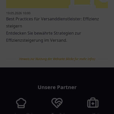
19.05.2026 10:00
Best Practices für Versanddienstleister: Effizienz
steigern
Entdecken Sie bewährte Strategien zur
Effizienzsteigerung im Versand.
Hinweis zur Nutzung der Webseite (klicke für mehr Infos)
tanklist
Unsere Partner