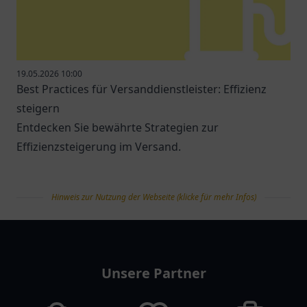
19.05.2026 10:00
Best Practices für Versanddienstleister: Effizienz
steigern
Entdecken Sie bewährte Strategien zur
Effizienzsteigerung im Versand.
Hinweis zur Nutzung der Webseite (klicke für mehr Infos)
tanklist
Unsere Partner