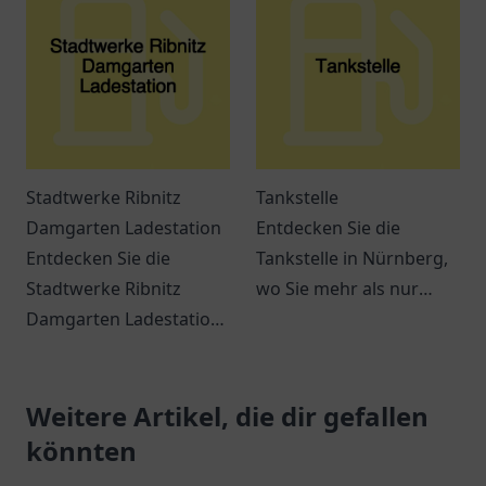
Autofahrer mit
Reisende.
großartigen
Lademöglichkeiten.
Stadtwerke Ribnitz
Tankstelle
Damgarten Ladestation
Entdecken Sie die
Entdecken Sie die
Tankstelle in Nürnberg,
Stadtwerke Ribnitz
wo Sie mehr als nur
Damgarten Ladestation
tanken können. Snacks,
– eine
Getränke und bequeme
benutzerfreundliche
Dienstleistungen
Ladestation für
Weitere Artikel, die dir gefallen
erwarten Sie.
Elektrofahrzeuge in
könnten
Ribnitz-Damgarten.