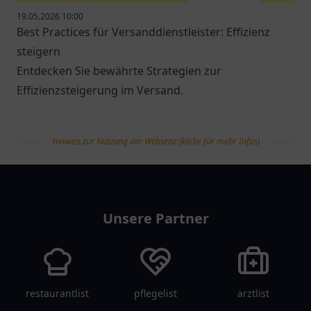
19.05.2026 10:00
Best Practices für Versanddienstleister: Effizienz
steigern
Entdecken Sie bewährte Strategien zur
Effizienzsteigerung im Versand.
Hinweis zur Nutzung der Webseite (klicke für mehr Infos)
tanklist
Unsere Partner
restaurantlist
pflegelist
arztlist