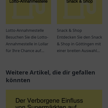
Lotto-Annahmestelle
Snack & Shop
Besuchen Sie die Lotto-
Entdecken Sie den Snack
Annahmestelle in Lollar
& Shop in Göttingen mit
für Ihre Chance auf
einer breiten Auswahl
große Gewinne! Spielen
an leckeren Snacks und
Sie mit uns und
Getränken – ideal für
verwirklichen Sie Ihre
Weitere Artikel, die dir gefallen
jeden Hunger.
Träume.
könnten