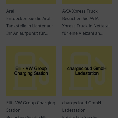
Aral
AVIA Xpress Truck
Entdecken Sie die Aral-
Besuchen Sie AVIA
Tankstelle in Lichtenau:
Xpress Truck in Nettetal
Ihr Anlaufpunkt für
für eine Vielzahl an
Treibstoff und Snacks.
Snacks, Getränken und
Ein Ort für
einem entspannten
Verschnaufpausen auf
Ambiente. Ideal für
Reisen.
Reisende und Pendler.
Elli - VW Group Charging
chargecloud GmbH
Station
Ladestation
Besuchen Sie die Elli -
Entdecken Sie die