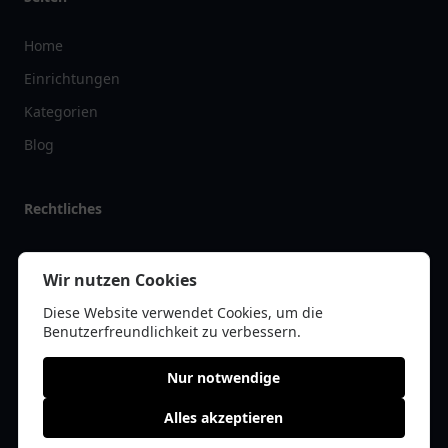
Home
Einrichtungen
Kategorien
Blog
Rechtliches
Impressum
Wir nutzen Cookies
Datenschutz
Diese Website verwendet Cookies, um die
Kontakt
Benutzerfreundlichkeit zu verbessern.
Nur notwendige
Alles akzeptieren
© 2026 tanklist.de | Alle Rechte vorbehalten | * =
Affiliate-Links /