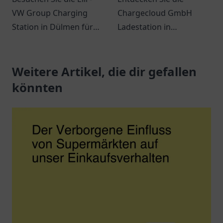
VW Group Charging
Chargecloud GmbH
Station in Dülmen für
Ladestation in
eine umweltfreundliche
Gelsenkirchen – Ihre
Ladelösung für
komfortable Anlaufstelle
Elektrofahrzeuge.
Weitere Artikel, die dir gefallen
zum Laden von
Elektroautos.
könnten