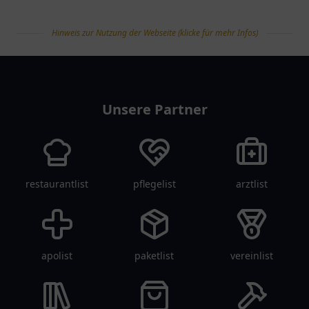
Hinweis zur Nutzung der Webseite (klicke für mehr Infos)
tanklist
Unsere Partner
restaurantlist
pflegelist
arztlist
apolist
paketlist
vereinlist