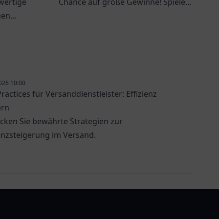
wertige
Chance auf große Gewinne! Spielen
gen
Sie mit uns und verwirklichen Sie
tät in der
Ihre Träume.
026 10:00
ractices für Versanddienstleister: Effizienz
ern
cken Sie bewährte Strategien zur
ienzsteigerung im Versand.