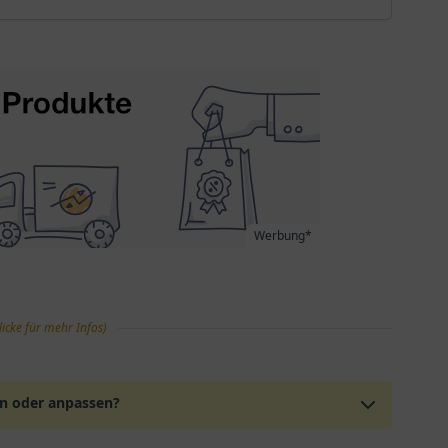
Werbung*
licke für mehr Infos)
en oder anpassen?