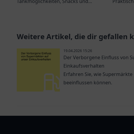
Tankmöglichkeiten, Snacks und
Praktisch
freundlichen Service an der
Elektrof
Jerichower Str. 24.
modernes
erwarten 
Weitere Artikel, die dir gefallen
19.04.2026 15:26
Der Verborgene Einfluss von 
Einkaufsverhalten
Erfahren Sie, wie Supermärkte
beeinflussen können.
tanklist