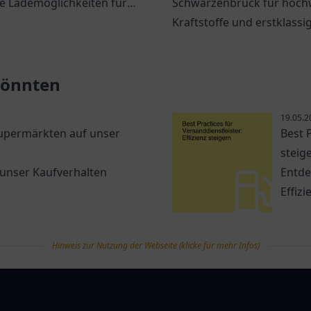
e Lademöglichkeiten für
Schwarzenbruck für hoch
ahrzeuge und ein
Kraftstoffe und erstklassi
 Einkaufserlebnis
Service. Immer beste Quali
Sie.
Nähe!
 könnten
19.05.2
Supermärkten auf unser
Best P
steig
 unser Kaufverhalten
Entde
Effiz
Hinweis zur Nutzung der Webseite (klicke für mehr Infos)