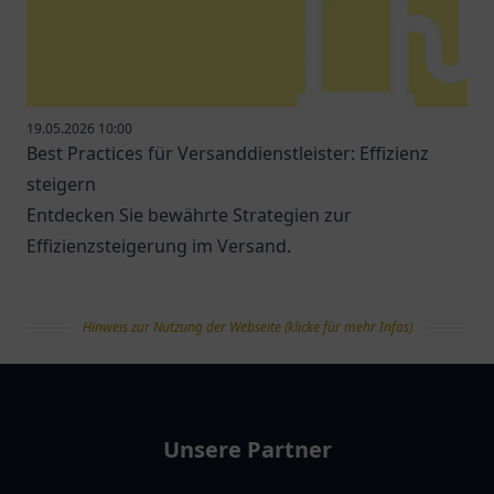
19.05.2026 10:00
Best Practices für Versanddienstleister: Effizienz
steigern
Entdecken Sie bewährte Strategien zur
Effizienzsteigerung im Versand.
Hinweis zur Nutzung der Webseite (klicke für mehr Infos)
tanklist
Unsere Partner