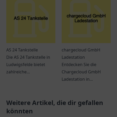
Verschnaufpausen auf
Reisen.
AS 24 Tankstelle
chargecloud GmbH
Die AS 24 Tankstelle in
Ladestation
Ludwigsfelde bietet
Entdecken Sie die
zahlreiche
Chargecloud GmbH
Dienstleistungen und ist
Ladestation in
leicht erreichbar. Perfekt
Gelsenkirchen – Ihre
für Pendler und
komfortable Anlaufstelle
Reisende.
Weitere Artikel, die dir gefallen
zum Laden von
Elektroautos.
könnten