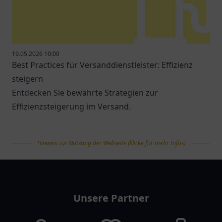
19.05.2026 10:00
Best Practices für Versanddienstleister: Effizienz
steigern
Entdecken Sie bewährte Strategien zur
Effizienzsteigerung im Versand.
Hinweis zur Nutzung der Webseite (klicke für mehr Infos)
tanklist
Unsere Partner