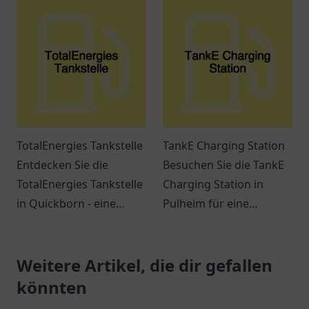
über Elektromobilität in
der Region.
TotalEnergies Tankstelle
TankE Charging Station
Entdecken Sie die
Besuchen Sie die TankE
TotalEnergies Tankstelle
Charging Station in
in Quickborn - eine
Pulheim für eine
Anlaufstelle für
komfortable und flexible
Reisende und
Lademöglichkeit für Ihr
Einheimische mit
Weitere Artikel, die dir gefallen
Elektrofahrzeug.
erstklassigem Service
könnten
und Erreichbarkeit.