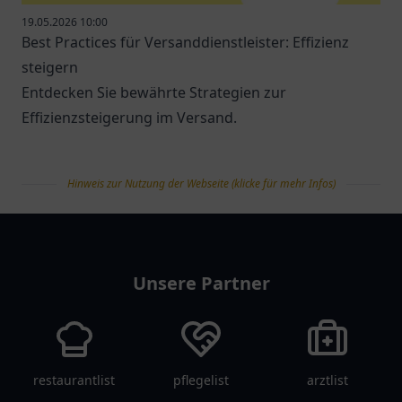
19.05.2026 10:00
Best Practices für Versanddienstleister: Effizienz
steigern
Entdecken Sie bewährte Strategien zur
Effizienzsteigerung im Versand.
Hinweis zur Nutzung der Webseite (klicke für mehr Infos)
tanklist
Unsere Partner
restaurantlist
pflegelist
arztlist