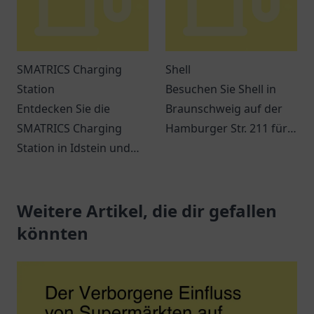
SMATRICS Charging
Shell
Station
Besuchen Sie Shell in
Entdecken Sie die
Braunschweig auf der
SMATRICS Charging
Hamburger Str. 211 für
Station in Idstein und
Kraftstoff, Snacks und
erfahren Sie mehr über
verschiedene
Ladeoptionen für
Dienstleistungen
Elektrofahrzeuge.
Weitere Artikel, die dir gefallen
während Ihrer Reise.
könnten