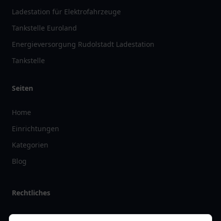
Ladestation für Elektrofahrzeuge
Tankstelle Euroland
Energieversorgung Rudolstadt Ladestation
Tankstelle
Seiten
Home
Einrichtungen
Kategorien
Blog
Rechtliches
Impressum