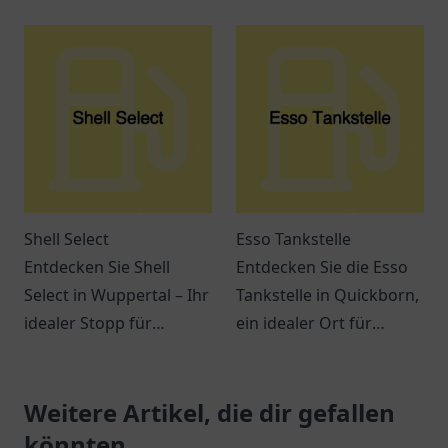
– eine
Lademöglichkeiten für
benutzerfreundliche
Elektrofahrzeuge und
Ladestation für
ein modernes
Elektrofahrzeuge in
Einkaufserlebnis
Ribnitz-Damgarten.
erwarten Sie.
Shell Select
Esso Tankstelle
Entdecken Sie Shell
Entdecken Sie die Esso
Select in Wuppertal – Ihr
Tankstelle in Quickborn,
idealer Stopp für
ein idealer Ort für
Snacks, Getränke und
Tankbedarf und Snacks
mehr bei einer
auf der E45.
Erkundung der
Weitere Artikel, die dir gefallen
Freundlicher Service
Umgebung.
erwartet Sie!
könnten