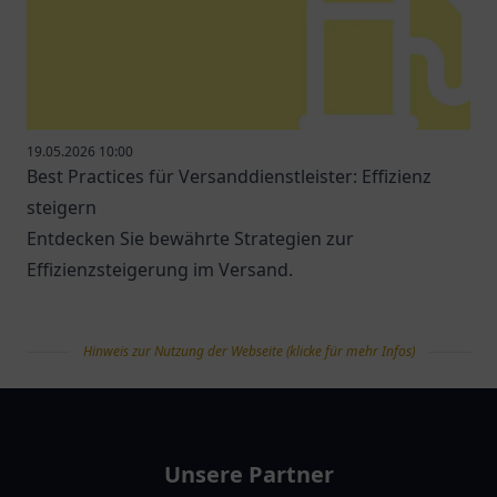
19.05.2026 10:00
Best Practices für Versanddienstleister: Effizienz
steigern
Entdecken Sie bewährte Strategien zur
Effizienzsteigerung im Versand.
Hinweis zur Nutzung der Webseite (klicke für mehr Infos)
tanklist
Unsere Partner