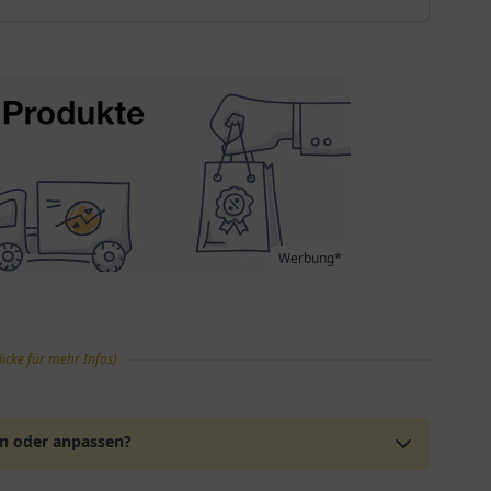
Werbung*
licke für mehr Infos)
en oder anpassen?