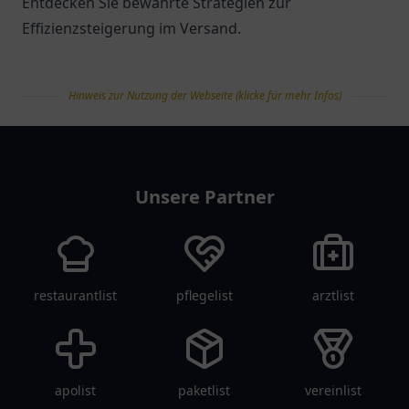
Entdecken Sie bewährte Strategien zur
Effizienzsteigerung im Versand.
Hinweis zur Nutzung der Webseite (klicke für mehr Infos)
tanklist
Unsere Partner
restaurantlist
pflegelist
arztlist
apolist
paketlist
vereinlist