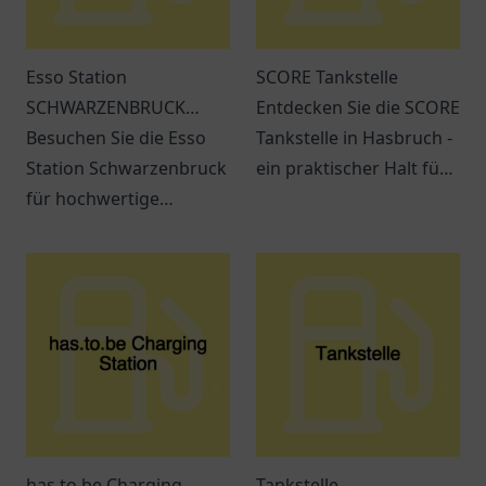
Esso Station
SCORE Tankstelle
SCHWARZENBRUCK
Entdecken Sie die SCORE
Regensburger Str. 2a
Besuchen Sie die Esso
Tankstelle in Hasbruch -
Station Schwarzenbruck
ein praktischer Halt für
für hochwertige
Kraftstoffe, Snacks und
Kraftstoffe und
freundlichen Service.
erstklassigen Service.
Immer beste Qualität in
der Nähe!
has.to.be Charging
Tankstelle