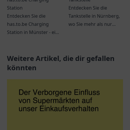
Station
Entdecken Sie die
Entdecken Sie die
Tankstelle in Nürnberg,
has.to.be Charging
wo Sie mehr als nur
Station in Münster - ein
tanken können. Snacks,
zentraler Ort für
Getränke und bequeme
umweltbewusste
Dienstleistungen
Autofahrer mit
Weitere Artikel, die dir gefallen
erwarten Sie.
großartigen
könnten
Lademöglichkeiten.