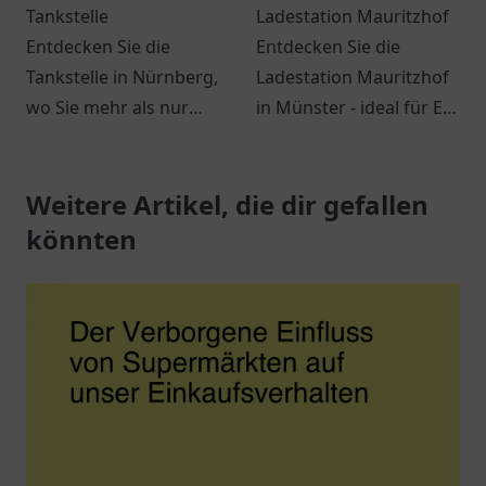
Tankstelle
Ladestation Mauritzhof
Entdecken Sie die
Entdecken Sie die
Tankstelle in Nürnberg,
Ladestation Mauritzhof
wo Sie mehr als nur
in Münster - ideal für E-
tanken können. Snacks,
Mobilität mit
Getränke und bequeme
Annehmlichkeiten in der
Dienstleistungen
Weitere Artikel, die dir gefallen
Umgebung!
erwarten Sie.
könnten