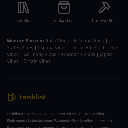
schullist
einkauflist
handwerklist
Weitere Partner:
Italia Vibes
|
Bonjour Vibes
|
States Vibes
|
Espana Vibes
|
Hellas Vibes
|
Türkiye
Vibes
|
Germany Vibes
|
Mandarin Vibes
|
Japan
Vibes
|
Britain Vibes
tanklist
Tanklist.de
ist ein unabhängiges Verzeichnis für
Tankstellen
,
Elektroauto-Ladestationen
,
Wasserstofftankstellen
und weitere
Energieversorgungsstationen. Unser Anliegen ist es, Ihnen eine