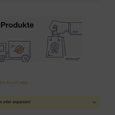
Werbung*
licke für mehr Infos)
en oder anpassen?