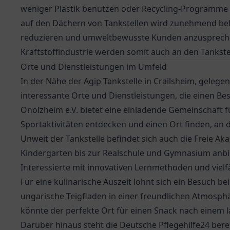
weniger Plastik benutzen oder Recycling-Programme e
auf den Dächern von Tankstellen wird zunehmend be
reduzieren und umweltbewusste Kunden anzusprechen.
Kraftstoffindustrie werden somit auch an den Tankstel
Orte und Dienstleistungen im Umfeld
In der Nähe der Agip Tankstelle in Crailsheim, gelegen i
interessante Orte und Dienstleistungen, die einen B
Onolzheim e.V.
bietet eine einladende Gemeinschaft f
Sportaktivitäten entdecken und einen Ort finden, an
Unweit der Tankstelle befindet sich auch die
Freie Ak
Kindergarten bis zur Realschule und Gymnasium anbie
Interessierte mit innovativen Lernmethoden und vielf
Für eine kulinarische Auszeit lohnt sich ein Besuch be
ungarische Teigfladen in einer freundlichen Atmosph
könnte der perfekte Ort für einen Snack nach einem l
Darüber hinaus steht die
Deutsche Pflegehilfe24
berei