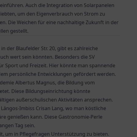
inführen. Auch die Integration von Solarpanelen
liebten, um den Eigenverbrauch von Strom zu
 Die Weichen für eine nachhaltige Zukunft in der
len gestellt.
n der Blaufelder Str. 20, gibt es zahlreiche
esuch wert sein könnten. Besonders die
SV
ür Sport und Freizeit. Hier könnte man spannende
 dem persönliche Entwicklungen gefördert werden.
ademie Albertus Magnus
, die Bildung vom
tet. Diese Bildungseinrichtung könnte
ältigen außerschulischen Aktivitäten ansprechen.
i
Lángos-Imbiss Crisan Lang
, wo man köstliche
äre genießen kann. Diese Gastronomie-Perle
angen Tag sein.
t, um in Pflegefragen Unterstützung zu bieten.