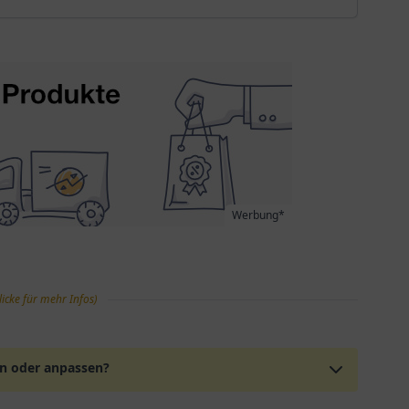
Werbung*
licke für mehr Infos)
en oder anpassen?