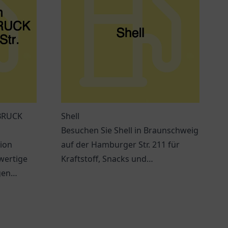
BRUCK
Shell
Besuchen Sie Shell in Braunschweig
tion
auf der Hamburger Str. 211 für
wertige
Kraftstoff, Snacks und
gen
verschiedene Dienstleistungen
tät in der
während Ihrer Reise.