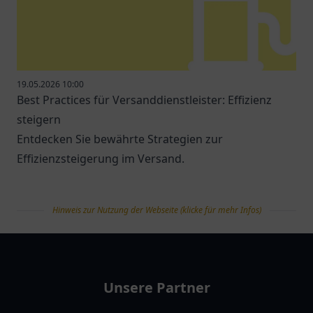
19.05.2026 10:00
Best Practices für Versanddienstleister: Effizienz
steigern
Entdecken Sie bewährte Strategien zur
Effizienzsteigerung im Versand.
Hinweis zur Nutzung der Webseite (klicke für mehr Infos)
tanklist
Unsere Partner