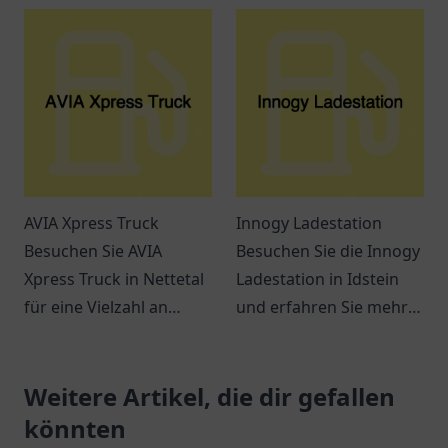
Ein Ort für
leicht erreichbar. Perfekt
Verschnaufpausen auf
für Pendler und
Reisen.
Reisende.
AVIA Xpress Truck
Innogy Ladestation
Besuchen Sie AVIA
Besuchen Sie die Innogy
Xpress Truck in Nettetal
Ladestation in Idstein
für eine Vielzahl an
und erfahren Sie mehr
Snacks, Getränken und
über die Möglichkeiten
einem entspannten
des Elektroauto Ladens
Ambiente. Ideal für
Weitere Artikel, die dir gefallen
in Ihrer Nähe.
Reisende und Pendler.
könnten