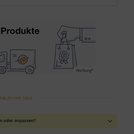
Werbung*
licke für mehr Infos)
en oder anpassen?