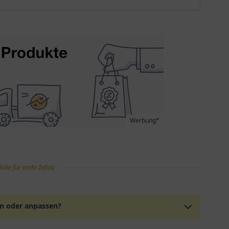
Werbung*
licke für mehr Infos)
en oder anpassen?