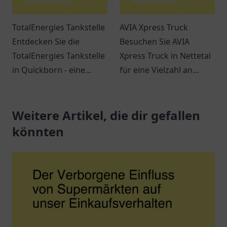
TotalEnergies Tankstelle
AVIA Xpress Truck
Entdecken Sie die
Besuchen Sie AVIA
TotalEnergies Tankstelle
Xpress Truck in Nettetal
in Quickborn - eine
für eine Vielzahl an
Anlaufstelle für
Snacks, Getränken und
Reisende und
einem entspannten
Einheimische mit
Weitere Artikel, die dir gefallen
Ambiente. Ideal für
erstklassigem Service
Reisende und Pendler.
könnten
und Erreichbarkeit.