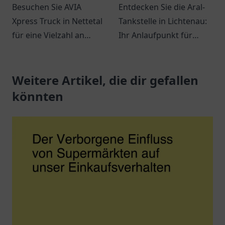
Besuchen Sie AVIA
Entdecken Sie die Aral-
Xpress Truck in Nettetal
Tankstelle in Lichtenau:
für eine Vielzahl an
Ihr Anlaufpunkt für
Snacks, Getränken und
Treibstoff und Snacks.
einem entspannten
Ein Ort für
Ambiente. Ideal für
Weitere Artikel, die dir gefallen
Verschnaufpausen auf
Reisende und Pendler.
Reisen.
könnten