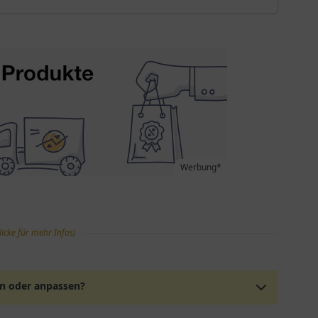
Werbung*
licke für mehr Infos)
en oder anpassen?