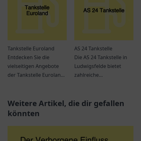
Tankstelle Euroland
AS 24 Tankstelle
Entdecken Sie die
Die AS 24 Tankstelle in
vielseitigen Angebote
Ludwigsfelde bietet
der Tankstelle Euroland
zahlreiche
in Wuppertal – mehr als
Dienstleistungen und ist
nur ein Ort zum Tanken!
leicht erreichbar. Perfekt
Weitere Artikel, die dir gefallen
für Pendler und
Reisende.
könnten