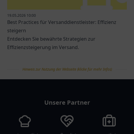
19.05.2026 10:00
Best Practices für Versanddienstleister: Effizienz
steigern
Entdecken Sie bewährte Strategien zur
Effizienzsteigerung im Versand.
Hinweis zur Nutzung der Webseite (klicke für mehr Infos)
tanklist
Unsere Partner