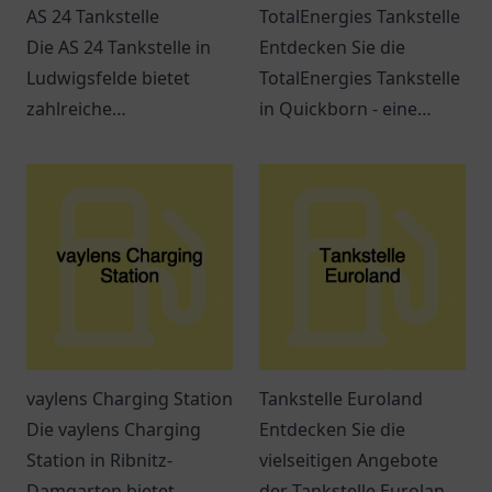
AS 24 Tankstelle
TotalEnergies Tankstelle
Die AS 24 Tankstelle in
Entdecken Sie die
Ludwigsfelde bietet
TotalEnergies Tankstelle
zahlreiche
in Quickborn - eine
Dienstleistungen und ist
Anlaufstelle für
leicht erreichbar. Perfekt
Reisende und
für Pendler und
Einheimische mit
Reisende.
erstklassigem Service
und Erreichbarkeit.
vaylens Charging Station
Tankstelle Euroland
Die vaylens Charging
Entdecken Sie die
Station in Ribnitz-
vielseitigen Angebote
Damgarten bietet
der Tankstelle Euroland