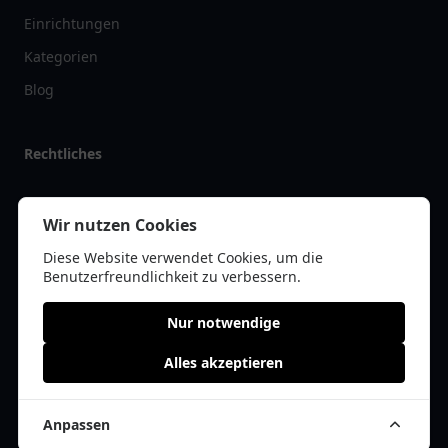
Einrichtungen
Kategorien
Blog
Rechtliches
Impressum
Wir nutzen Cookies
Datenschutz
Diese Website verwendet Cookies, um die
Kontakt
Benutzerfreundlichkeit zu verbessern.
Nur notwendige
Alles akzeptieren
© 2026 tanklist.de | Alle Rechte vorbehalten | * =
Affiliate-Links /
Werbe-Links
Anpassen
Cookie Einwilligung anpassen