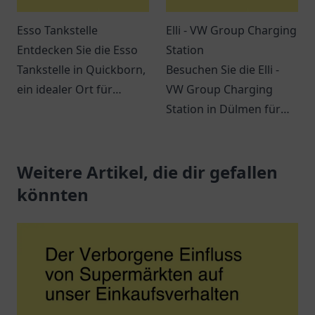
Esso Tankstelle
Elli - VW Group Charging
Entdecken Sie die Esso
Station
Tankstelle in Quickborn,
Besuchen Sie die Elli -
ein idealer Ort für
VW Group Charging
Tankbedarf und Snacks
Station in Dülmen für
auf der E45.
eine umweltfreundliche
Freundlicher Service
Ladelösung für
erwartet Sie!
Weitere Artikel, die dir gefallen
Elektrofahrzeuge.
könnten