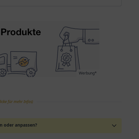
Werbung*
licke für mehr Infos)
en oder anpassen?