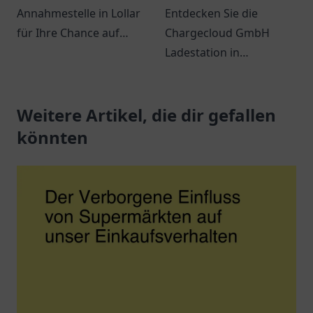
Annahmestelle in Lollar
Entdecken Sie die
für Ihre Chance auf
Chargecloud GmbH
große Gewinne! Spielen
Ladestation in
Sie mit uns und
Gelsenkirchen – Ihre
verwirklichen Sie Ihre
komfortable Anlaufstelle
Träume.
Weitere Artikel, die dir gefallen
zum Laden von
Elektroautos.
könnten