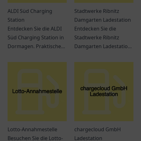
ALDI Süd Charging
Stadtwerke Ribnitz
Station
Damgarten Ladestation
Entdecken Sie die ALDI
Entdecken Sie die
Süd Charging Station in
Stadtwerke Ribnitz
Dormagen. Praktische
Damgarten Ladestation
Lademöglichkeiten für
– eine
Elektrofahrzeuge und
benutzerfreundliche
ein modernes
Ladestation für
Einkaufserlebnis
Elektrofahrzeuge in
erwarten Sie.
Ribnitz-Damgarten.
Lotto-Annahmestelle
chargecloud GmbH
Besuchen Sie die Lotto-
Ladestation