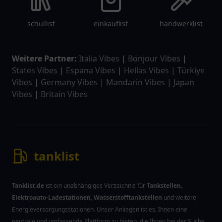
schullist
einkauflist
handwerklist
Weitere Partner:
Italia Vibes
|
Bonjour Vibes
|
States Vibes
|
Espana Vibes
|
Hellas Vibes
|
Türkiye
Vibes
|
Germany Vibes
|
Mandarin Vibes
|
Japan
Vibes
|
Britain Vibes
tanklist
Tanklist.de
ist ein unabhängiges Verzeichnis für
Tankstellen
,
Elektroauto-Ladestationen
,
Wasserstofftankstellen
und weitere
Energieversorgungsstationen. Unser Anliegen ist es, Ihnen eine
neutrale und umfassende Plattform zu bieten, die Ihnen bei der Suche