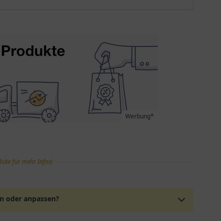
Werbung*
licke für mehr Infos)
en oder anpassen?