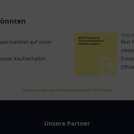
ns und verwirklichen Sie
umweltfreundliche Fahrt 
ume.
Elektrofahrzeugen.
 könnten
19.05.2
Supermärkten auf unser
Best P
steig
 unser Kaufverhalten
Entde
Effiz
Hinweis zur Nutzung der Webseite (klicke für mehr Infos)
Unsere Partner