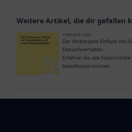
und bequeme Dienstleistungen
Sie mit u
erwarten Sie.
Ihre Trä
Weitere Artikel, die dir gefallen
19.04.2026 15:26
Der Verborgene Einfluss von 
Einkaufsverhalten
Erfahren Sie, wie Supermärkte
beeinflussen können.
tanklist