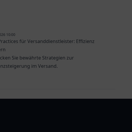
mit
praktischen Produkten für
unterwegs.
026 10:00
ractices für Versanddienstleister: Effizienz
ern
cken Sie bewährte Strategien zur
ienzsteigerung im Versand.