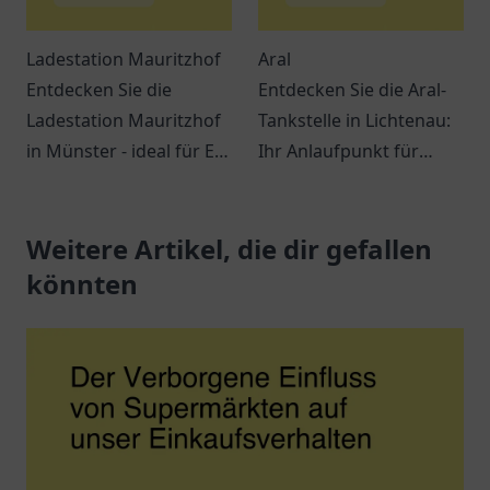
Ladestation Mauritzhof
Aral
Entdecken Sie die
Entdecken Sie die Aral-
Ladestation Mauritzhof
Tankstelle in Lichtenau:
in Münster - ideal für E-
Ihr Anlaufpunkt für
Mobilität mit
Treibstoff und Snacks.
Annehmlichkeiten in der
Ein Ort für
Umgebung!
Weitere Artikel, die dir gefallen
Verschnaufpausen auf
Reisen.
könnten