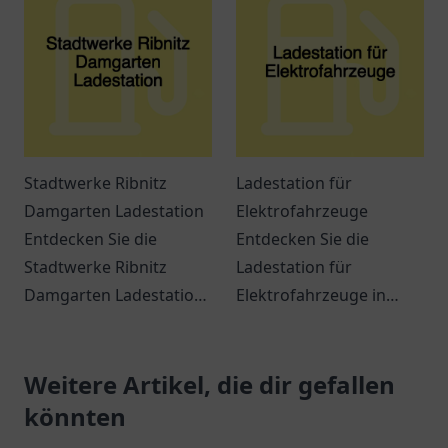
für Pendler und
jeden Hunger.
Reisende.
Stadtwerke Ribnitz
Ladestation für
Damgarten Ladestation
Elektrofahrzeuge
Entdecken Sie die
Entdecken Sie die
Stadtwerke Ribnitz
Ladestation für
Damgarten Ladestation
Elektrofahrzeuge in
– eine
Dülmen. Ideal gelegen
benutzerfreundliche
und benutzerfreundlich
Ladestation für
Weitere Artikel, die dir gefallen
für alle E-Auto-Fahrer!
Elektrofahrzeuge in
könnten
Ribnitz-Damgarten.