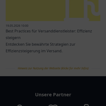
19.05.2026 10:00
Best Practices für Versanddienstleister: Effizienz
steigern
Entdecken Sie bewährte Strategien zur
Effizienzsteigerung im Versand.
Hinweis zur Nutzung der Webseite (klicke für mehr Infos)
tanklist
Unsere Partner