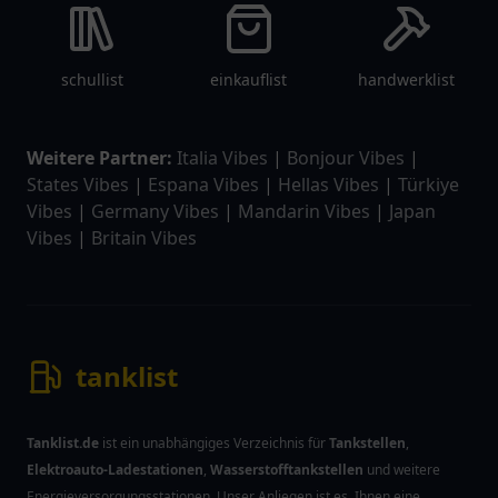
schullist
einkauflist
handwerklist
Weitere Partner:
Italia Vibes
|
Bonjour Vibes
|
States Vibes
|
Espana Vibes
|
Hellas Vibes
|
Türkiye
Vibes
|
Germany Vibes
|
Mandarin Vibes
|
Japan
Vibes
|
Britain Vibes
tanklist
Tanklist.de
ist ein unabhängiges Verzeichnis für
Tankstellen
,
Elektroauto-Ladestationen
,
Wasserstofftankstellen
und weitere
Energieversorgungsstationen. Unser Anliegen ist es, Ihnen eine