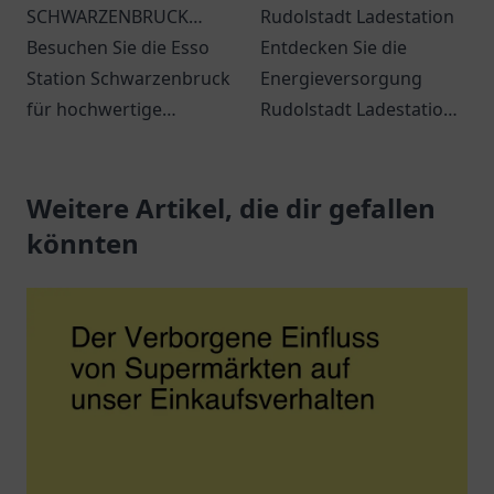
SCHWARZENBRUCK
Rudolstadt Ladestation
Regensburger Str. 2a
Besuchen Sie die Esso
Entdecken Sie die
Station Schwarzenbruck
Energieversorgung
für hochwertige
Rudolstadt Ladestation
Kraftstoffe und
und erfahren Sie alles
erstklassigen Service.
über Elektromobilität in
Immer beste Qualität in
Weitere Artikel, die dir gefallen
der Region.
der Nähe!
könnten