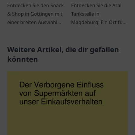
Entdecken Sie den Snack
Entdecken Sie die Aral
& Shop in Göttingen mit
Tankstelle in
einer breiten Auswahl
Magdeburg: Ein Ort für
an leckeren Snacks und
Tankmöglichkeiten,
Getränken – ideal für
Snacks und freundlichen
jeden Hunger.
Weitere Artikel, die dir gefallen
Service an der
Jerichower Str. 24.
könnten