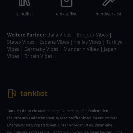
schullist
einkauflist
handwerklist
Weitere Partner:
Italia Vibes
|
Bonjour Vibes
|
States Vibes
|
Espana Vibes
|
Hellas Vibes
|
Türkiye
Vibes
|
Germany Vibes
|
Mandarin Vibes
|
Japan
Vibes
|
Britain Vibes
tanklist
Tanklist.de
ist ein unabhängiges Verzeichnis für
Tankstellen
,
Elektroauto-Ladestationen
,
Wasserstofftankstellen
und weitere
Energieversorgungsstationen. Unser Anliegen ist es, Ihnen eine
neutrale und umfassende Plattform zu bieten, die Ihnen bei der Suche