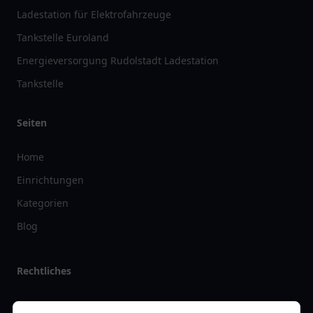
Ladestation für Elektrofahrzeuge
Tankstelle Euroland
Energieversorgung Rudolstadt Ladestation
Tankstelle
Seiten
Home
Einrichtungen
Kategorien
Blog
Rechtliches
Impressum