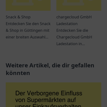
Snack & Shop
chargecloud GmbH
Entdecken Sie den Snack
Ladestation
& Shop in Göttingen mit
Entdecken Sie die
einer breiten Auswahl
Chargecloud GmbH
an leckeren Snacks und
Ladestation in
Getränken – ideal für
Gelsenkirchen – Ihre
jeden Hunger.
komfortable Anlaufstelle
Weitere Artikel, die dir gefallen
zum Laden von
Elektroautos.
könnten